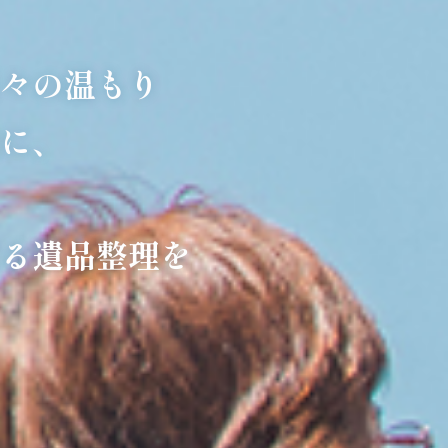
々の温もり
に、
る遺品整理を