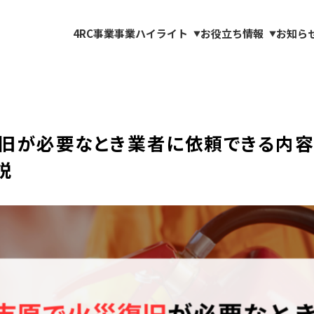
4RC事業
事業ハイライト
お役立ち情報
お知ら
▼
▼
旧が必要なとき業者に依頼できる内容
説