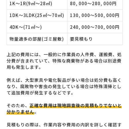
1K〜1R(9㎡〜28㎡)
80, 000〜280, 000円
1DK〜3LDK(25㎡〜70㎡)
130, 000〜500, 000円
4DK〜(71㎡～)
240, 000〜700, 000円
物量過多の部屋(ゴミ屋敷)
要見積もり
上記の費用には、一般的に作業員の人件費、運搬費、処
分費が含まれていて、特殊な廃棄物がある場合は別途費
用も発生します。
例えば、大型家具や電化製品が多い場合は処分費も高く
なり、腐敗物や害虫の発生している場合は特殊清掃とし
て追加費用が発生するなどです。
そのため、
正確な費用は現地調査後の見積もりでないと
分かりません
。
見積もりの際は、作業内容や費用の内訳を詳しく確認す