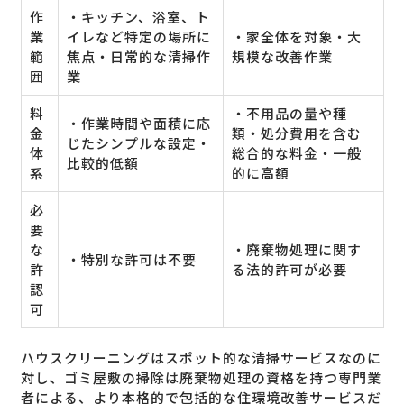
作
・キッチン、浴室、ト
業
イレなど特定の場所に
・家全体を対象・大
範
焦点・日常的な清掃作
規模な改善作業
囲
業
料
・不用品の量や種
・作業時間や面積に応
金
類・処分費用を含む
じたシンプルな設定・
体
総合的な料金・一般
比較的低額
系
的に高額
必
要
な
・廃棄物処理に関す
・特別な許可は不要
許
る法的許可が必要
認
可
ハウスクリーニングはスポット的な清掃サービスなのに
対し、ゴミ屋敷の掃除は廃棄物処理の資格を持つ専門業
者による、より本格的で包括的な住環境改善サービスだ