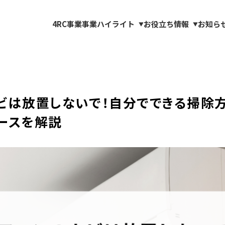
4RC事業
事業ハイライト
お役立ち情報
お知ら
▼
▼
ビは放置しないで！自分でできる掃除
ースを解説