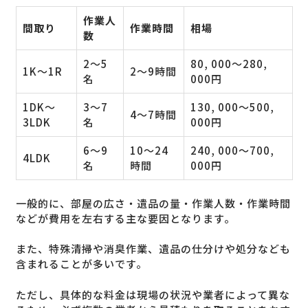
作業人
間取り
作業時間
相場
数
2〜5
80, 000〜280,
1K〜1R
2〜9時間
名
000円
1DK〜
3〜7
130, 000〜500,
4～7時間
3LDK
名
000円
6〜9
10～24
240, 000〜700,
4LDK
名
時間
000円
一般的に、部屋の広さ・遺品の量・作業人数・作業時間
などが費用を左右する主な要因となります。
また、特殊清掃や消臭作業、遺品の仕分けや処分なども
含まれることが多いです。
ただし、具体的な料金は現場の状況や業者によって異な