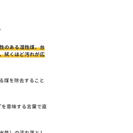
。
性のある湿性煤、台
、拭くほど汚れが広
る煤を除去すること
煤”を意味する言葉で直
水性）の汚れ落とし