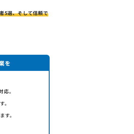
者5選、そして信頼で
業を
対応
。
す。
ます。