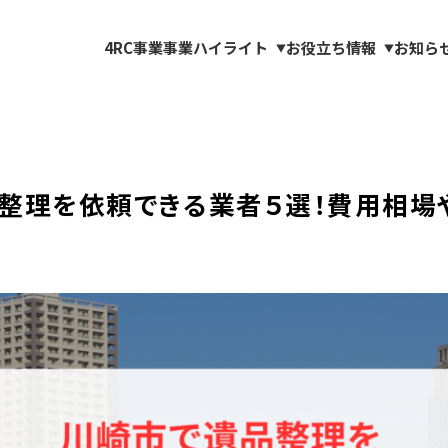
4RC事業
事業ハイライト
お役立ち情報
お知ら
▼
▼
整理を依頼できる業者５選！費用相場